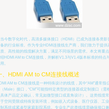
在当今数字化时代，高清多媒体接口（HDMI）已成为连接各类影
设备的行业标准。作为专业HDMI连接线生产商，我们致力于提供
品质、高性能的线缆解决方案，满足不同场景的需求。本文将重
绍HDMI AM to CM连接线，并解析V1.3与V1.4版本标准的特点
应用。
一、HDMI AM to CM连接线概述
DMI AM to CM连接线是一种特殊设计的线缆，其中“AM”通常指
（Male）接口，“CM”可能指特定类型的连接器或定制接口（需
据具体产品定义确认，常见如微型接口或直角设计）。这类线缆
用于空间受限或特殊安装环境，例如嵌入式设备、医疗仪器、工
控制系统或紧凑型家庭影院系统。专业生产此类线缆需确保接口